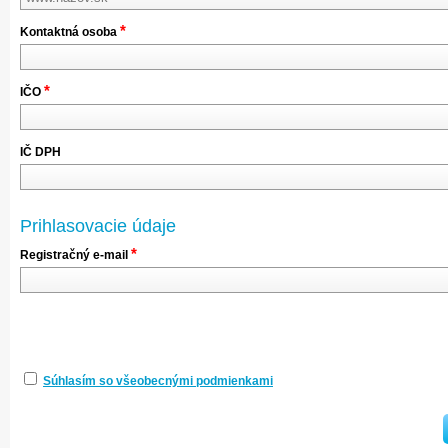
*
Kontaktná osoba
*
IČO
IČ DPH
Prihlasovacie údaje
*
Registračný e-mail
Súhlasím so všeobecnými podmienkami